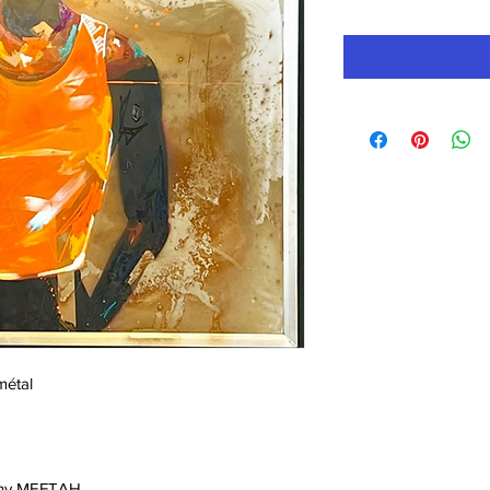
métal
 Seny MEFTAH